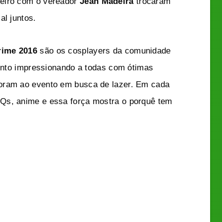
eiro com o vereador
Jean Madeira
trocaram
al juntos.
ime 2016
são os cosplayers da comunidade
to impressionando a todas com ótimas
oram ao evento em busca de lazer. Em cada
Qs, anime e essa força mostra o porquê tem