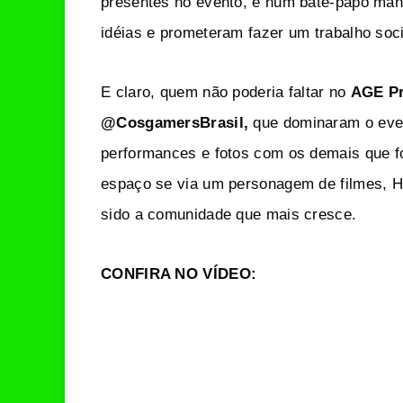
presentes no evento, e num bate-papo man
idéias e prometeram fazer um trabalho soci
E claro, quem não poderia faltar no
AGE Pr
@CosgamersBrasil,
que dominaram o even
performances e fotos com os demais que f
espaço se via um personagem de filmes, H
sido a comunidade que mais cresce.
CONFIRA NO VÍDEO: